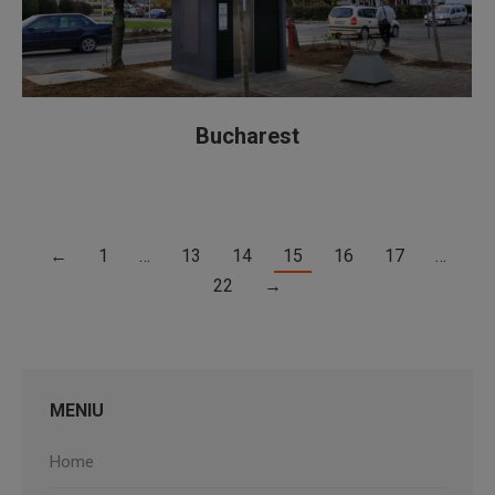
Bucharest
←
1
…
13
14
15
16
17
…
22
→
MENIU
Home