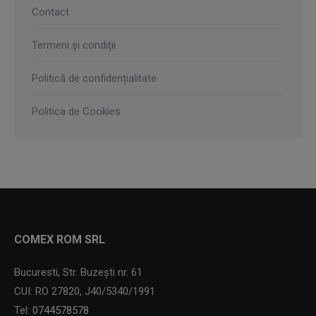
Contact
Termeni și condiții
Politică de confidențialitate
Politica de Cookies
COMEX ROM SRL
Bucuresti, Str. Buzești nr. 61
CUI: RO 27820, J40/5340/1991
Tel:
0744578578