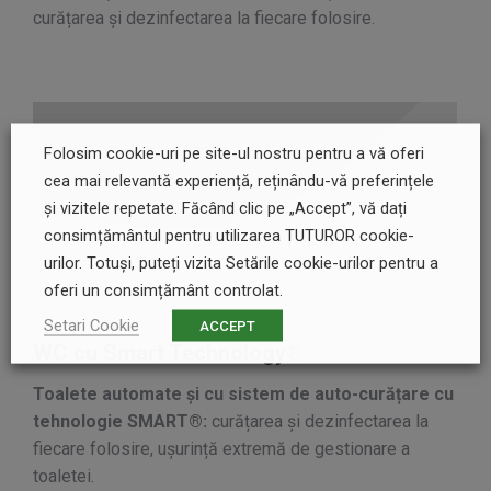
curățarea și dezinfectarea la fiecare folosire.
Folosim cookie-uri pe site-ul nostru pentru a vă oferi
cea mai relevantă experiență, reținându-vă preferințele
și vizitele repetate. Făcând clic pe „Accept”, vă dați
consimțământul pentru utilizarea TUTUROR cookie-
urilor. Totuși, puteți vizita Setările cookie-urilor pentru a
oferi un consimțământ controlat.
Setari Cookie
ACCEPT
WC cu Smart Technology®
Toalete automate și cu sistem de auto-curățare cu
tehnologie SMART®:
curățarea și dezinfectarea la
fiecare folosire, ușurință extremă de gestionare a
toaletei.