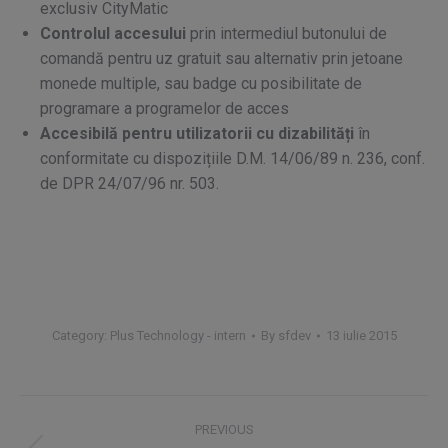
exclusiv CityMatic
Controlul accesului
prin intermediul butonului de
comandă pentru uz gratuit sau alternativ prin jetoane
monede multiple, sau badge cu posibilitate de
programare a programelor de acces
Accesibilă pentru utilizatorii cu dizabilități
în
conformitate cu dispozițiile D.M. 14/06/89 n. 236, conf.
de DPR 24/07/96 nr. 503.
Category:
Plus Technology - intern
By
sfdev
13 iulie 2015
Project
PREVIOUS