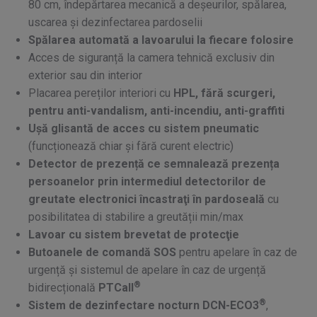
80 cm, îndepărtarea mecanică a deșeurilor, spălarea,
uscarea și dezinfectarea pardoselii
Spălarea automată a lavoarului la fiecare folosire
Acces de siguranță la camera tehnică exclusiv din
exterior sau din interior
Placarea pereților interiori cu
HPL, fără scurgeri,
pentru anti-vandalism, anti-incendiu, anti-graffiti
Ușă glisantă de acces cu sistem pneumatic
(funcționează chiar și fără curent electric)
Detector de prezență ce semnalează prezența
persoanelor
prin intermediul detectorilor de
greutate electronici încastraţi în pardoseală
cu
posibilitatea di stabilire a greutății min/max
Lavoar cu sistem brevetat de protecţie
Butoanele de comandă SOS
pentru apelare în caz de
urgență și sistemul de apelare în caz de urgență
®
bidirecțională
PTCall
®
Sistem de dezinfectare nocturn DCN-ECO3
,