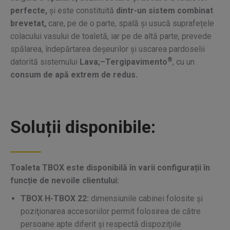
perfecte,
și este constituită
dintr-un sistem combinat
brevetat,
care, pe de o parte, spală și usucă suprafețele
colacului vasului de toaletă, iar pe de altă parte, prevede
spălarea, îndepărtarea deșeurilor și uscarea pardoselii
®
datorită sistemului
Lava;–Tergipavimento
, cu un
consum de apă extrem de redus.
Soluții disponibile:
Toaleta TBOX este disponibilă în varii configurații în
funcție de nevoile clientului:
TBOX H-TBOX 22
:
dimensiunile cabinei folosite și
poziţionarea accesoriilor permit folosirea de către
persoane apte diferit și respectă dispoziţiile