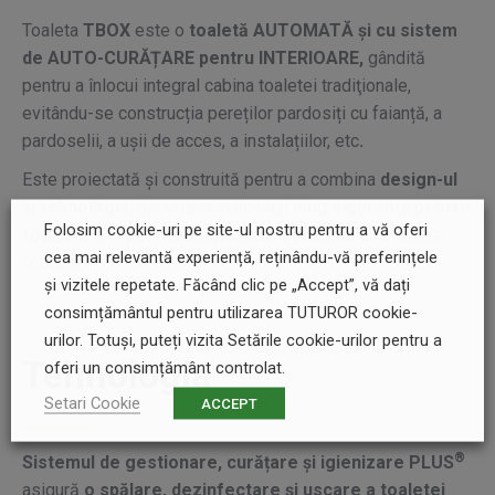
Toaleta
TBOX
este o
toaletă AUTOMATĂ și cu sistem
de AUTO-CURĂȚARE pentru INTERIOARE,
gândită
pentru a înlocui integral cabina toaletei tradiţionale,
evitându-se construcția pereților pardosiți cu faianță, a
pardoselii, a ușii de acces, a instalațiilor, etc
.
Este proiectată și construită pentru a combina
design-ul
și tehnologia
, garantând în același timp
siguranța pentru
Folosim cookie-uri pe site-ul nostru pentru a vă oferi
folosire
și o
perfectă igienizare și uscare
la fiecare
cea mai relevantă experiență, reținându-vă preferințele
folosire.
și vizitele repetate. Făcând clic pe „Accept”, vă dați
consimțământul pentru utilizarea TUTUROR cookie-
urilor. Totuși, puteți vizita Setările cookie-urilor pentru a
Tehnologia
oferi un consimțământ controlat.
Setari Cookie
ACCEPT
®
Sistemul de gestionare, curățare și igienizare PLUS
asigură
o spălare, dezinfectare și uscare a toaletei