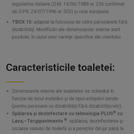
legislative italiene (D.M. 14/06/1989 nr. 236 confirmat
de D.P.R. 24/07/1996 nr. 503) și cele europene.
TBOX 15
:
adaptat la folosirea de către persoanele fără
dizabilități. Modificări ale dimensiunilor interne sunt
posibile, în cazul unor cerinţe specifice ale clientului.
Caracteristicile toaletei:
Dimensiunile interne ale toaletelor se schimbă în
funcție de locul instalării și de tipul echipării cerute
(pentru persoane cu dizabilități/fără dizabilități/etc).
®
Spălarea și dezinfectare cu tehnologia PLUS
cu
®
Lava;–Tergipavimento
: spălarea, dezinfectarea și
uscarea vasului de toaletă și a pereților din jur până la