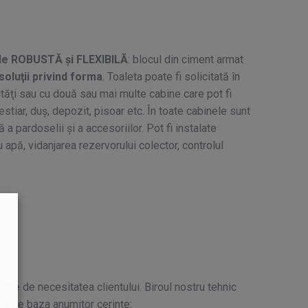
de ROBUSTĂ şi FLEXIBILĂ
: blocul din ciment armat
 soluţii privind forma
. Toaleta poate fi solicitată în
lităţi sau cu două sau mai multe cabine care pot fi
estiar, duş, depozit, pisoar etc. În toate cabinele sunt
 pardoselii şi a accesoriilor. Pot fi instalate
apă, vidanjarea rezervorului colector, controlul
ncție de necesitatea clientului. Biroul nostru tehnic
ate pe baza anumitor cerințe: