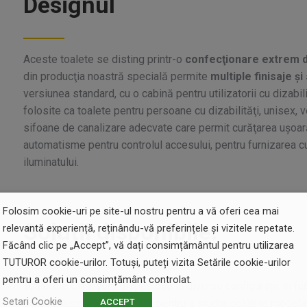
Designul
Aceste toalete se disting printr-o
confecţionare extrem 
din producţia noastră specială permite
multiple finisaje şi
versiunea standard, cu o cabină pentru utilizatorii cu dizabi
folosite ca toalete pentru persoane cu dizabilităţi, unisex, v
sifoane de canalizare adecvate care permit curăţarea uşoară a
automatisme pentru controlul accesului, pentru furnizarea cu 
iluminatului.
Folosim cookie-uri pe site-ul nostru pentru a vă oferi cea mai
Soluţii disponibile:
relevantă experiență, reținându-vă preferințele și vizitele repetate.
Făcând clic pe „Accept”, vă dați consimțământul pentru utilizarea
TUTUROR cookie-urilor. Totuși, puteți vizita Setările cookie-urilor
pentru a oferi un consimțământ controlat.
Toaletele CITY sunt disponibile în diverse configurații, în fu
Setari Cookie
ACCEPT
este la dispoziția Clientului pentru a studia soluțiile model