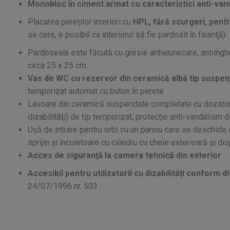
Monobloc în ciment armat cu caracteristici anti-vanda
Placarea pereților interiori cu
HPL, fără scurgeri, pentru
se cere, e posibil ca interiorul să fie pardosit în faianţă)
Pardoseala este făcută cu gresie antialunecare, antiînghe
circa 25 x 25 cm
Vas de WC cu rezervor din ceramică albă tip suspe
temporizat automat cu buton în perete
Lavoare din ceramică suspendate completate cu dozator 
dizabilităţi) de tip temporizat, protecţie anti-vandalism di
Uşă de intrare pentru orbi cu un panou care se deschide 
sprijin şi încuietoare cu cilindru cu cheie exterioară şi dis
Acces de siguranță la camera tehnică din exterior
Accesibil pentru utilizatorii cu dizabilități conform di
24/07/1996 nr. 503