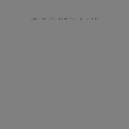
Category:
CITY
By
sfdev
14 iulie 2015
Next
project:
UTILE
Home