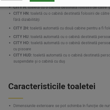
CITY H:
toaletă cu o cabină destinată folosirii de către 
CITY HN:
toaletă cu o cabină destinată folosirii de către
fără dizabilități
CITY 2H:
toaletă automată cu două cabine pentru a fi fol
CITY HU:
toaletă automată cu o cabină destinată persoane
CITY HO:
toaletă automată cu o cabină destinată persoan
cu pisoare
CITY HUD:
toaletă automată cu o cabină destinată persoa
suspendate și o cabină cu duș
Caracteristicile toaletei
Dimensiunile exterioare se pot schimba în funcție de numă