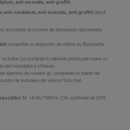
lism, anti-incendiu, anti-graffiti
 anti-vandalism, anti-incendiu, anti-graffiti
(dacă
ţ, rezistente la ciocnire de dimensiuni aproximativ
ndat
completat cu dispozitiv de clătire cu fluxometru
cu buton (cu pompiţă în cabinele pentru persoane cu
n oţel inoxidabil a sifonului
din aluminiu de culoare gri, completat cu mâner de
pozitiv de închidere din interior fără chei.
spozițiilor
M. 14/06/1989 nr. 236, confirmat de DPR