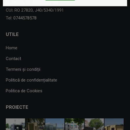
Bucuresti, Str. Buzești nr. 61
CUI: RO 27820, J40/5340/1991
Tel:
0744578578
UTILE
Home
Contact
Termeni și condiții
Politică de confidențialitate
Politica de Cookies
PROIECTE