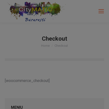
Search:
Checkout
You are here:
Home
Checkout
[woocommerce_checkout]
MENIU