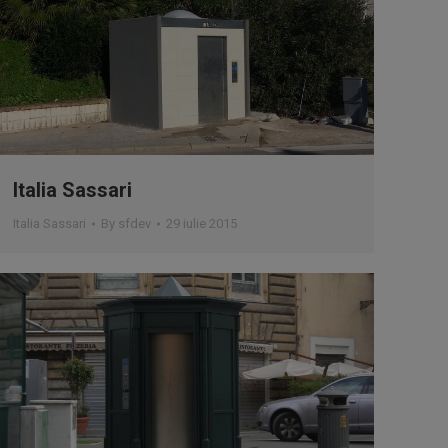
Italia Sassari
Italia Sassari
By
sfdev
29 iulie 2015