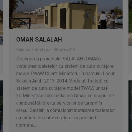
OMAN SALALAH
Outdoor
By
sfdev
30 iulie 2015
Descrierea proiectului SALALAH (OMAN):
instalarea toaletelor cu sistem de auto-curățare
model TWAW Client: Ministerul Turismului Locul:
Salalah Anul: 2013-2014 Modelul: Toaletă cu
sistem de auto-curățare model TWAW unități:
20 Ministerul Tursimului din Oman, cu scopul de
a îmbunătăți oferta serviciilor de turism în
orașul Salalah, a comisionat instalarea toaletelor
cu sistem de auto-curățare respectând
normele…