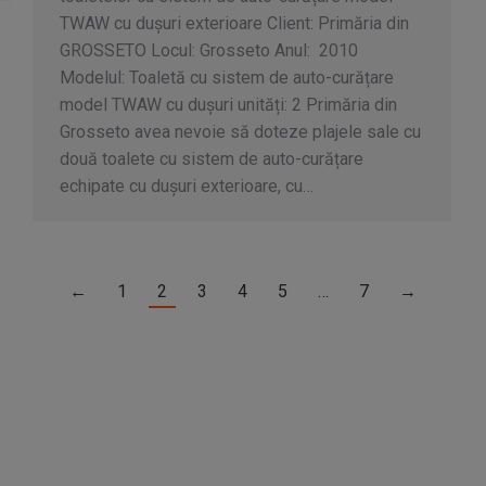
TWAW cu dușuri exterioare Client: Primăria din
GROSSETO Locul: Grosseto Anul: 2010
Modelul: Toaletă cu sistem de auto-curățare
model TWAW cu dușuri unități: 2 Primăria din
Grosseto avea nevoie să doteze plajele sale cu
două toalete cu sistem de auto-curățare
echipate cu dușuri exterioare, cu…
←
1
2
3
4
5
…
7
→
zvoltat de
Codelines Web
.