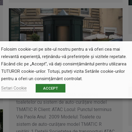
Folosim cookie-uri pe site-ul nostru pentru a vă oferi cea mai
relevantă experiență, reținându-vă preferințele și vizitele repetate.
Făcând clic pe „Accept”, vă dați consimțământul pentru utilizarea
TUTUROR cookie-urilor. Totuși, puteți vizita Setările cookie-urilor
ITALIA ROMA
pentru a oferi un consimțământ controlat.
Outdoor
By
sfdev
29 iulie 2015
Setari Cookie
ACCEPT
Descrierea proiectului ROMA: instalarea
toaletelor cu sistem de auto-curățare model
TMATIC R Client: ATAC Locul: Punctul terminus
Via Paola Anul: 2009 Modelul: Toalete cu
sistem de auto-curățare model TMATIC R
unități: 1 Detalii Societatea de transporturi ATAC