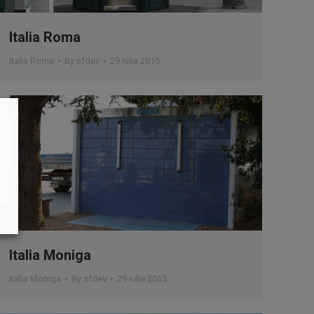
Italia Roma
Italia Roma
By
sfdev
29 iulie 2015
Italia Moniga
Italia Moniga
By
sfdev
29 iulie 2015