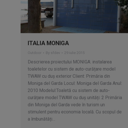
ITALIA MONIGA
Outdoor
By
sfdev
29 iulie 2015
Descrierea proiectului MONIGA: instalarea
toaletelor cu sistem de auto-curățare model
TWAW cu duș exterior Client: Primăria din
Moniga del Garda Locul: Moniga del Garda Anul:
2010 Modelul:Toaletă cu sistem de auto-
curățare model TWAW cu duș unități: 2 Primăria
din Moniga del Garda vede în turism un
stimulent pentru economia locală. Cu scopul de
a îmbunătăți…