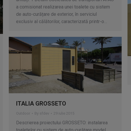
a comisionat realizarea unei toalete cu sistem
de auto-curățare de exterior, în serviciul
exclusiv al călătorilor, caracterizată printr-o…
ITALIA GROSSETO
Outdoor
By
sfdev
29 iulie 2015
Descrierea proiectului GROSSETO: instalarea
toaletelor cu sistem de auto-curățare model