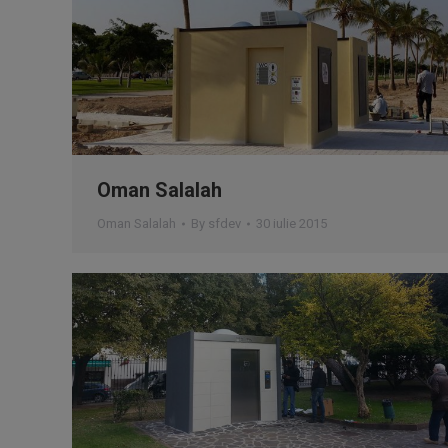
Oman Salalah
Oman Salalah
By
sfdev
30 iulie 2015