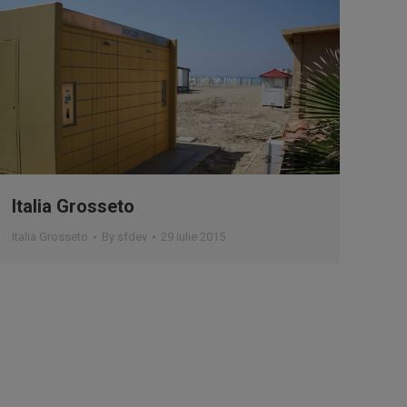
Italia Grosseto
Italia Grosseto
By
sfdev
29 iulie 2015