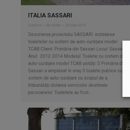
ITALIA SASSARI
Outdoor
By
sfdev
29 iulie 2015
Descrierea proiectului SASSARI: instalarea
toaletelor cu sistem de auto-curățare model
TCAB Client: Primăria din Sassari Locul: Sassari
Anul: 2012-2014 Modelul: Toalete cu sistem de
auto-curățare model TCAB unități: 5 Primăria din
Sassari a amplasat în oraș 5 toalete publice cu
sistem de auto-curățare cu scopul de a
îmbunătăți dotarea serviciilor destinate
persoanelor. Toaletele au fost…